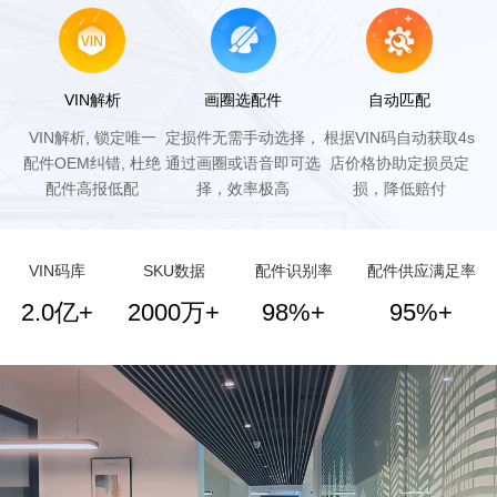
VIN解析
画圈选配件
自动匹配
VIN解析, 锁定唯一
定损件无需手动选择，
根据VIN码自动获取4s
配件OEM纠错, 杜绝
通过画圈或语音即可选
店价格协助定损员定
配件高报低配
择，效率极高
损，降低赔付
VIN码库
SKU数据
配件识别率
配件供应满足率
2.0亿+
2000万+
98%+
95%+