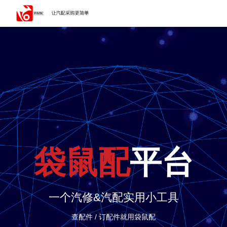
袋鼠配
平台
一个汽修&汽配实用小工具
查配件 / 订配件就用袋鼠配